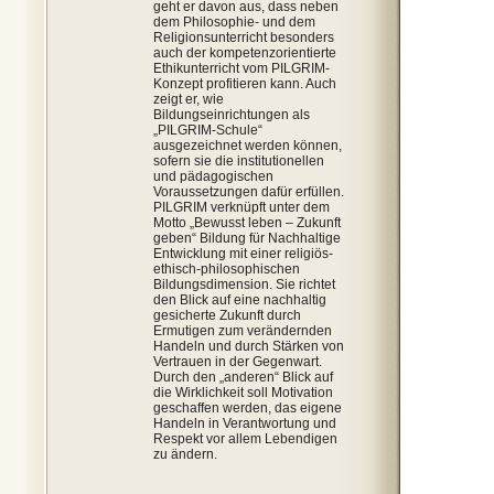
geht er davon aus, dass neben
dem Philosophie- und dem
Religionsunterricht besonders
auch der kompetenzorientierte
Ethikunterricht vom PILGRIM-
Konzept profitieren kann. Auch
zeigt er, wie
Bildungseinrichtungen als
„PILGRIM-Schule“
ausgezeichnet werden können,
sofern sie die institutionellen
und pädagogischen
Voraussetzungen dafür erfüllen.
PILGRIM verknüpft unter dem
Motto „Bewusst leben – Zukunft
geben“ Bildung für Nachhaltige
Entwicklung mit einer religiös-
ethisch-philosophischen
Bildungsdimension. Sie richtet
den Blick auf eine nachhaltig
gesicherte Zukunft durch
Ermutigen zum verändernden
Handeln und durch Stärken von
Vertrauen in der Gegenwart.
Durch den „anderen“ Blick auf
die Wirklichkeit soll Motivation
geschaffen werden, das eigene
Handeln in Verantwortung und
Respekt vor allem Lebendigen
zu ändern.