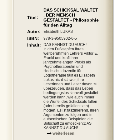
DAS SCHICKSAL WALTET
. DER MENSCH
Titel:
GESTALTET - Philosophie
für den Alltag
Autor:
Elisabeth LUKAS
ISBN:
978-3-9505902-6-5
Inhalt:
DAS KANNST DU AUCH!
In den Fußstapfen ihres
weltberühmten Lehrers Viktor E.
Frankl und kraft ihrer
jahrzehntelangen Praxis als
Psychotherapeutin und
Hochschuldozentin für
Logotherapie fällt es Elisabeth
Lukas nicht schwer, ihre
Leserinnen und Leser davon zu
überzeugen, dass das Leben
bedingungslos sinnvoll gestaltet
werden kann, wie auch immer
die Würfel des Schicksals fallen
(oder bereits gefallen sein)
mögen. Es ist faszinierend, ihren
Argumenten zu folgen und in
authentischen Beispielen die
Botschaft zu entdecken:DAS
KANNST DU AUCH!
weiterlesen