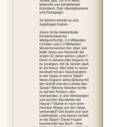
Tomek, geb. 1979 in Wien,
bildende und darstellende
Künstlerin, Dipl.-Mentaltrainerin
und Pädagogin.
So ähnlich könnte es sich
zugetragen haben.
Jesus ist die bekannteste
Persönlichkeit der
Weltgeschichte, 2,4 Milliarden
Christen und 2,2 Milliarden
Moslems kennen ihn. Aber, wie
lebte Jesus aus Nazareth die
ersten 33 Jahre seines Leben?
Denn in diesem Alter begann er
zu predigen, mit 36 Jahren starb
er am Kreuz. Wie lebte er seine
Kindheit mit den Geschwistern
in der Sippe in seiner Stadt?
Wann begann seine Bildung mit
der Schrift und den Lehren des
Tanak? Welche Arbeiten lernte
er auf den Feldern, den
Viehweiden, in den Weinbergen
und auf den Baustellen der
Häuser? Wurde er nach dem
Fest Bar Mizwa von der Sippe
verheiratet? Die Eselin war sein
Lieblingstier, und warum verließ
er die Sippe? Diese Fragen
beantwortet das Buch - eine