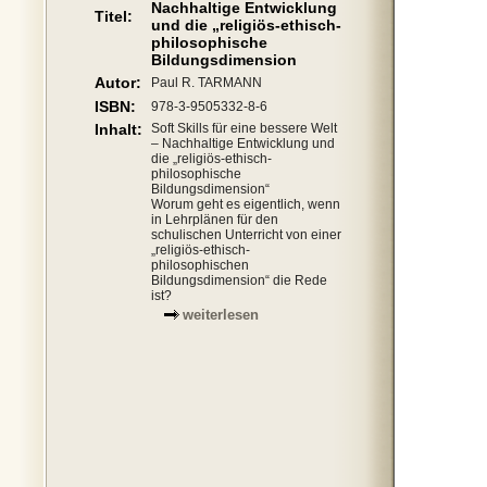
Nachhaltige Entwicklung
Titel:
und die „religiös-ethisch-
philosophische
Bildungsdimension
Autor:
Paul R. TARMANN
ISBN:
978-3-9505332-8-6
Inhalt:
Soft Skills für eine bessere Welt
– Nachhaltige Entwicklung und
die „religiös-ethisch-
philosophische
Bildungsdimension“
Worum geht es eigentlich, wenn
in Lehrplänen für den
schulischen Unterricht von einer
„religiös-ethisch-
philosophischen
Bildungsdimension“ die Rede
ist?
weiterlesen