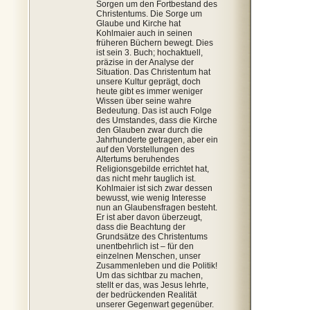
Sorgen um den Fortbestand des
Christentums. Die Sorge um
Glaube und Kirche hat
Kohlmaier auch in seinen
früheren Büchern bewegt. Dies
ist sein 3. Buch; hochaktuell,
präzise in der Analyse der
Situation. Das Christentum hat
unsere Kultur geprägt, doch
heute gibt es immer weniger
Wissen über seine wahre
Bedeutung. Das ist auch Folge
des Umstandes, dass die Kirche
den Glauben zwar durch die
Jahrhunderte getragen, aber ein
auf den Vorstellungen des
Altertums beruhendes
Religionsgebilde errichtet hat,
das nicht mehr tauglich ist.
Kohlmaier ist sich zwar dessen
bewusst, wie wenig Interesse
nun an Glaubensfragen besteht.
Er ist aber davon überzeugt,
dass die Beachtung der
Grundsätze des Christentums
unentbehrlich ist – für den
einzelnen Menschen, unser
Zusammenleben und die Politik!
Um das sichtbar zu machen,
stellt er das, was Jesus lehrte,
der bedrückenden Realität
unserer Gegenwart gegenüber.