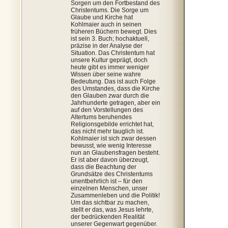
Sorgen um den Fortbestand des
Christentums. Die Sorge um
Glaube und Kirche hat
Kohlmaier auch in seinen
früheren Büchern bewegt. Dies
ist sein 3. Buch; hochaktuell,
präzise in der Analyse der
Situation. Das Christentum hat
unsere Kultur geprägt, doch
heute gibt es immer weniger
Wissen über seine wahre
Bedeutung. Das ist auch Folge
des Umstandes, dass die Kirche
den Glauben zwar durch die
Jahrhunderte getragen, aber ein
auf den Vorstellungen des
Altertums beruhendes
Religionsgebilde errichtet hat,
das nicht mehr tauglich ist.
Kohlmaier ist sich zwar dessen
bewusst, wie wenig Interesse
nun an Glaubensfragen besteht.
Er ist aber davon überzeugt,
dass die Beachtung der
Grundsätze des Christentums
unentbehrlich ist – für den
einzelnen Menschen, unser
Zusammenleben und die Politik!
Um das sichtbar zu machen,
stellt er das, was Jesus lehrte,
der bedrückenden Realität
unserer Gegenwart gegenüber.