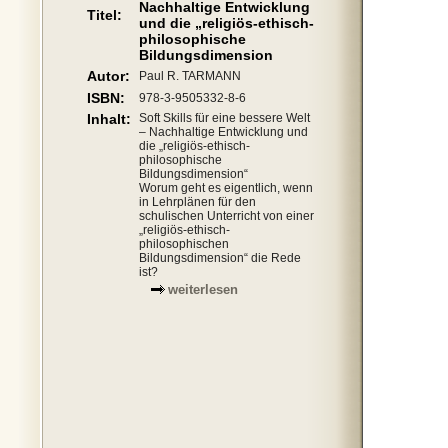
Nachhaltige Entwicklung
Titel:
und die „religiös-ethisch-
philosophische
Bildungsdimension
Autor:
Paul R. TARMANN
ISBN:
978-3-9505332-8-6
Inhalt:
Soft Skills für eine bessere Welt
– Nachhaltige Entwicklung und
die „religiös-ethisch-
philosophische
Bildungsdimension“
Worum geht es eigentlich, wenn
in Lehrplänen für den
schulischen Unterricht von einer
„religiös-ethisch-
philosophischen
Bildungsdimension“ die Rede
ist?
weiterlesen