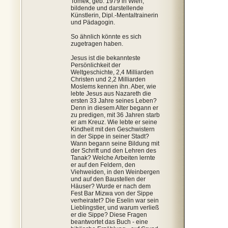
Tomek, geb. 1979 in Wien,
bildende und darstellende
Künstlerin, Dipl.-Mentaltrainerin
und Pädagogin.
So ähnlich könnte es sich
zugetragen haben.
Jesus ist die bekannteste
Persönlichkeit der
Weltgeschichte, 2,4 Milliarden
Christen und 2,2 Milliarden
Moslems kennen ihn. Aber, wie
lebte Jesus aus Nazareth die
ersten 33 Jahre seines Leben?
Denn in diesem Alter begann er
zu predigen, mit 36 Jahren starb
er am Kreuz. Wie lebte er seine
Kindheit mit den Geschwistern
in der Sippe in seiner Stadt?
Wann begann seine Bildung mit
der Schrift und den Lehren des
Tanak? Welche Arbeiten lernte
er auf den Feldern, den
Viehweiden, in den Weinbergen
und auf den Baustellen der
Häuser? Wurde er nach dem
Fest Bar Mizwa von der Sippe
verheiratet? Die Eselin war sein
Lieblingstier, und warum verließ
er die Sippe? Diese Fragen
beantwortet das Buch - eine