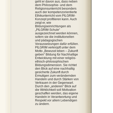
geht er davon aus, dass neben
dem Philosophie- und dem
Religionsunterricht besonders
auch der kompetenzorientierte
Ethikunterricht vom PILGRIM-
Konzept profitieren kann. Auch
zeigt er, wie
Bildungseinrichtungen als
„PILGRIM-Schule“
ausgezeichnet werden können,
sofern sie die institutionellen
und pädagogischen
Voraussetzungen dafür erfüllen.
PILGRIM verknüpft unter dem
Motto „Bewusst leben – Zukunft
geben“ Bildung für Nachhaltige
Entwicklung mit einer religiös-
ethisch-philosophischen
Bildungsdimension. Sie richtet
den Blick auf eine nachhaltig
gesicherte Zukunft durch
Ermutigen zum verändernden
Handeln und durch Stärken von
Vertrauen in der Gegenwart.
Durch den „anderen“ Blick auf
die Wirklichkeit soll Motivation
geschaffen werden, das eigene
Handeln in Verantwortung und
Respekt vor allem Lebendigen
zu ändern.