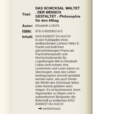
DAS SCHICKSAL WALTET
. DER MENSCH
Titel:
GESTALTET - Philosophie
für den Alltag
Autor:
Elisabeth LUKAS
ISBN:
978-3-9505902-6-5
Inhalt:
DAS KANNST DU AUCH!
In den Fußstapfen ihres
weltberühmten Lehrers Viktor E.
Frankl und kraft ihrer
jahrzehntelangen Praxis als
Psychotherapeutin und
Hochschuldozentin für
Logotherapie fällt es Elisabeth
Lukas nicht schwer, ihre
Leserinnen und Leser davon zu
überzeugen, dass das Leben
bedingungslos sinnvoll gestaltet
werden kann, wie auch immer
die Würfel des Schicksals fallen
(oder bereits gefallen sein)
mögen. Es ist faszinierend, ihren
Argumenten zu folgen und in
authentischen Beispielen die
Botschaft zu entdecken:DAS
KANNST DU AUCH!
weiterlesen