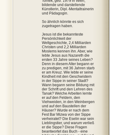
Tomek, geb. 1979 in Wien,
bildende und darstellende
Künstlerin, Dipl.-Mentaltrainerin
und Pädagogin.
So ähnlich könnte es sich
zugetragen haben.
Jesus ist die bekannteste
Persönlichkeit der
Weltgeschichte, 2,4 Milliarden
Christen und 2,2 Milliarden
Moslems kennen ihn. Aber, wie
lebte Jesus aus Nazareth die
ersten 33 Jahre seines Leben?
Denn in diesem Alter begann er
zu predigen, mit 36 Jahren starb
er am Kreuz. Wie lebte er seine
Kindheit mit den Geschwistern
in der Sippe in seiner Stadt?
Wann begann seine Bildung mit
der Schrift und den Lehren des
Tanak? Welche Arbeiten lernte
er auf den Feldern, den
Viehweiden, in den Weinbergen
und auf den Baustellen der
Häuser? Wurde er nach dem
Fest Bar Mizwa von der Sippe
verheiratet? Die Eselin war sein
Lieblingstier, und warum verließ
er die Sippe? Diese Fragen
beantwortet das Buch - eine