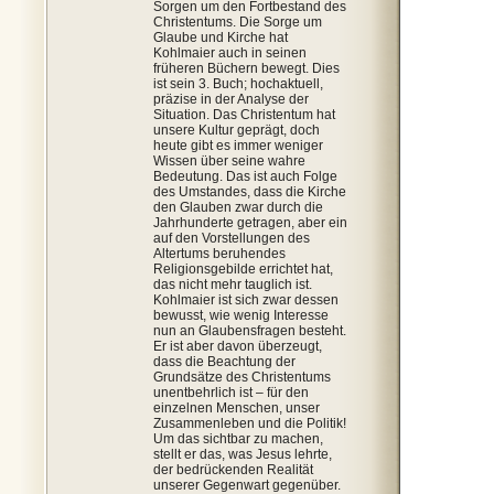
Sorgen um den Fortbestand des
Christentums. Die Sorge um
Glaube und Kirche hat
Kohlmaier auch in seinen
früheren Büchern bewegt. Dies
ist sein 3. Buch; hochaktuell,
präzise in der Analyse der
Situation. Das Christentum hat
unsere Kultur geprägt, doch
heute gibt es immer weniger
Wissen über seine wahre
Bedeutung. Das ist auch Folge
des Umstandes, dass die Kirche
den Glauben zwar durch die
Jahrhunderte getragen, aber ein
auf den Vorstellungen des
Altertums beruhendes
Religionsgebilde errichtet hat,
das nicht mehr tauglich ist.
Kohlmaier ist sich zwar dessen
bewusst, wie wenig Interesse
nun an Glaubensfragen besteht.
Er ist aber davon überzeugt,
dass die Beachtung der
Grundsätze des Christentums
unentbehrlich ist – für den
einzelnen Menschen, unser
Zusammenleben und die Politik!
Um das sichtbar zu machen,
stellt er das, was Jesus lehrte,
der bedrückenden Realität
unserer Gegenwart gegenüber.