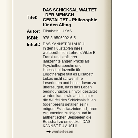
DAS SCHICKSAL WALTET
. DER MENSCH
Titel:
GESTALTET - Philosophie
für den Alltag
Autor:
Elisabeth LUKAS
ISBN:
978-3-9505902-6-5
Inhalt:
DAS KANNST DU AUCH!
In den Fußstapfen ihres
weltberühmten Lehrers Viktor E.
Frankl und kraft ihrer
jahrzehntelangen Praxis als
Psychotherapeutin und
Hochschuldozentin für
Logotherapie fällt es Elisabeth
Lukas nicht schwer, ihre
Leserinnen und Leser davon zu
überzeugen, dass das Leben
bedingungslos sinnvoll gestaltet
werden kann, wie auch immer
die Würfel des Schicksals fallen
(oder bereits gefallen sein)
mögen. Es ist faszinierend, ihren
Argumenten zu folgen und in
authentischen Beispielen die
Botschaft zu entdecken:DAS
KANNST DU AUCH!
weiterlesen