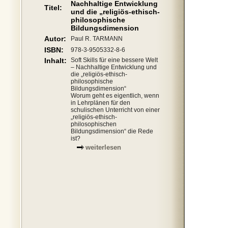
Nachhaltige Entwicklung
Titel:
und die „religiös-ethisch-
philosophische
Bildungsdimension
Autor:
Paul R. TARMANN
ISBN:
978-3-9505332-8-6
Inhalt:
Soft Skills für eine bessere Welt
– Nachhaltige Entwicklung und
die „religiös-ethisch-
philosophische
Bildungsdimension“
Worum geht es eigentlich, wenn
in Lehrplänen für den
schulischen Unterricht von einer
„religiös-ethisch-
philosophischen
Bildungsdimension“ die Rede
ist?
weiterlesen