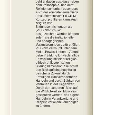
geht er davon aus, dass neben
dem Philosophie- und dem
Religionsunterricht besonders
auch der kompetenzorientierte
Ethikunterricht vom PILGRIM-
Konzept profitieren kann. Auch
zeigt er, wie
Bildungseinrichtungen als
„PILGRIM-Schule“
ausgezeichnet werden können,
sofern sie die institutionellen
und pädagogischen
Voraussetzungen dafür erfüllen.
PILGRIM verknüpft unter dem
Motto „Bewusst leben – Zukunft
geben“ Bildung für Nachhaltige
Entwicklung mit einer religiös-
ethisch-philosophischen
Bildungsdimension. Sie richtet
den Blick auf eine nachhaltig
gesicherte Zukunft durch
Ermutigen zum verändernden
Handeln und durch Stärken von
Vertrauen in der Gegenwart.
Durch den „anderen“ Blick auf
die Wirklichkeit soll Motivation
geschaffen werden, das eigene
Handeln in Verantwortung und
Respekt vor allem Lebendigen
zu ändern.