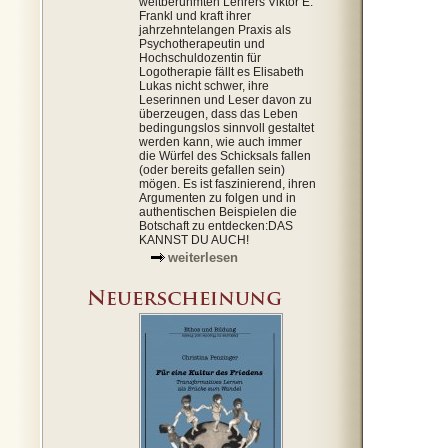
weltberühmten Lehrers Viktor E.
Frankl und kraft ihrer
jahrzehntelangen Praxis als
Psychotherapeutin und
Hochschuldozentin für
Logotherapie fällt es Elisabeth
Lukas nicht schwer, ihre
Leserinnen und Leser davon zu
überzeugen, dass das Leben
bedingungslos sinnvoll gestaltet
werden kann, wie auch immer
die Würfel des Schicksals fallen
(oder bereits gefallen sein)
mögen. Es ist faszinierend, ihren
Argumenten zu folgen und in
authentischen Beispielen die
Botschaft zu entdecken:DAS
KANNST DU AUCH!
weiterlesen