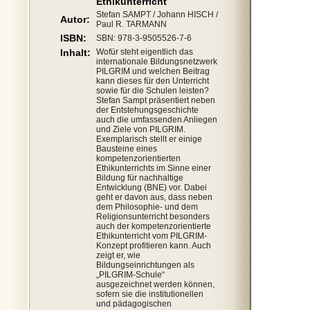
Ethikunterricht
Stefan SAMPT / Johann HISCH /
Autor:
Paul R. TARMANN
ISBN:
SBN: 978-3-9505526-7-6
Inhalt:
Wofür steht eigentlich das
internationale Bildungsnetzwerk
PILGRIM und welchen Beitrag
kann dieses für den Unterricht
sowie für die Schulen leisten?
Stefan Sampt präsentiert neben
der Entstehungsgeschichte
auch die umfassenden Anliegen
und Ziele von PILGRIM.
Exemplarisch stellt er einige
Bausteine eines
kompetenzorientierten
Ethikunterrichts im Sinne einer
Bildung für nachhaltige
Entwicklung (BNE) vor. Dabei
geht er davon aus, dass neben
dem Philosophie- und dem
Religionsunterricht besonders
auch der kompetenzorientierte
Ethikunterricht vom PILGRIM-
Konzept profitieren kann. Auch
zeigt er, wie
Bildungseinrichtungen als
„PILGRIM-Schule“
ausgezeichnet werden können,
sofern sie die institutionellen
und pädagogischen