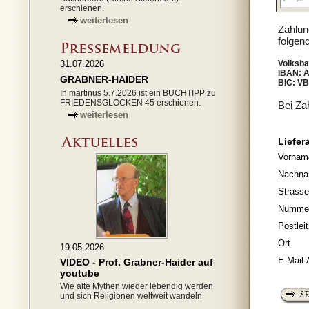
erschienen.
weiterlesen
Zahlun
folgen
31.07.2026
Volksb
IBAN: 
GRABNER-HAIDER
BIC: 
In martinus 5.7.2026 ist ein BUCHTIPP zu
FRIEDENSGLOCKEN 45 erschienen.
Bei Za
weiterlesen
Liefer
Vornam
Nachn
Strasse
Numme
Postlei
Ort
19.05.2026
E-Mail-
VIDEO - Prof. Grabner-Haider auf
youtube
Wie alte Mythen wieder lebendig werden
und sich Religionen weltweit wandeln