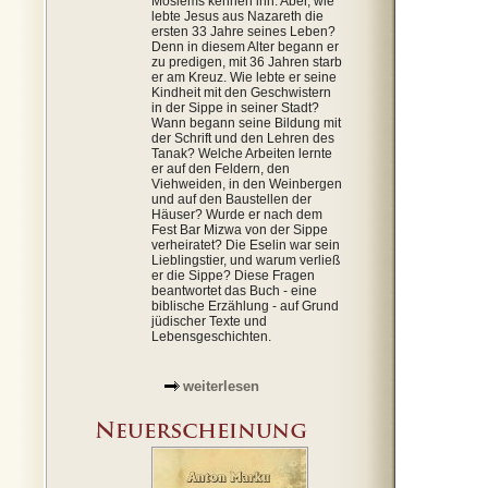
Moslems kennen ihn. Aber, wie
lebte Jesus aus Nazareth die
ersten 33 Jahre seines Leben?
Denn in diesem Alter begann er
zu predigen, mit 36 Jahren starb
er am Kreuz. Wie lebte er seine
Kindheit mit den Geschwistern
in der Sippe in seiner Stadt?
Wann begann seine Bildung mit
der Schrift und den Lehren des
Tanak? Welche Arbeiten lernte
er auf den Feldern, den
Viehweiden, in den Weinbergen
und auf den Baustellen der
Häuser? Wurde er nach dem
Fest Bar Mizwa von der Sippe
verheiratet? Die Eselin war sein
Lieblingstier, und warum verließ
er die Sippe? Diese Fragen
beantwortet das Buch - eine
biblische Erzählung - auf Grund
jüdischer Texte und
Lebensgeschichten.
weiterlesen