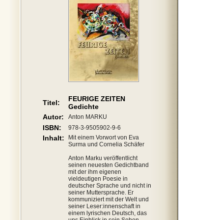
FEURIGE ZEITEN
Titel:
Gedichte
Autor:
Anton MARKU
ISBN:
978-3-9505902-9-6
Inhalt:
Mit einem Vorwort von Eva
Surma und Cornelia Schäfer
Anton Marku veröffentlicht
seinen neuesten Gedichtband
mit der ihm eigenen
vieldeutigen Poesie in
deutscher Sprache und nicht in
seiner Muttersprache. Er
kommuniziert mit der Welt und
seiner Leser:innenschaft in
einem lyrischen Deutsch, das