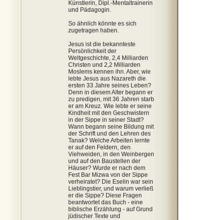
Künstlerin, Dipl.-Mentaltrainerin
und Pädagogin.
So ähnlich könnte es sich
zugetragen haben.
Jesus ist die bekannteste
Persönlichkeit der
Weltgeschichte, 2,4 Milliarden
Christen und 2,2 Milliarden
Moslems kennen ihn. Aber, wie
lebte Jesus aus Nazareth die
ersten 33 Jahre seines Leben?
Denn in diesem Alter begann er
zu predigen, mit 36 Jahren starb
er am Kreuz. Wie lebte er seine
Kindheit mit den Geschwistern
in der Sippe in seiner Stadt?
Wann begann seine Bildung mit
der Schrift und den Lehren des
Tanak? Welche Arbeiten lernte
er auf den Feldern, den
Viehweiden, in den Weinbergen
und auf den Baustellen der
Häuser? Wurde er nach dem
Fest Bar Mizwa von der Sippe
verheiratet? Die Eselin war sein
Lieblingstier, und warum verließ
er die Sippe? Diese Fragen
beantwortet das Buch - eine
biblische Erzählung - auf Grund
jüdischer Texte und