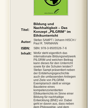
Bildung und
Nachhaltigkeit – Das
Titel:
Konzept „PILGRIM“ im
Ethikunterricht
Stefan SAMPT / Johann HISCH /
Autor:
Paul R. TARMANN
ISBN:
SBN: 978-3-9505526-7-6
Inhalt:
Wofür steht eigentlich das
internationale Bildungsnetzwerk
PILGRIM und welchen Beitrag
kann dieses für den Unterricht
sowie für die Schulen leisten?
Stefan Sampt präsentiert neben
der Entstehungsgeschichte
auch die umfassenden Anliegen
und Ziele von PILGRIM.
Exemplarisch stellt er einige
Bausteine eines
kompetenzorientierten
Ethikunterrichts im Sinne einer
Bildung für nachhaltige
Entwicklung (BNE) vor. Dabei
geht er davon aus, dass neben
dem Philosophie- und dem