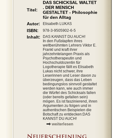
DAS SCHICKSAL WALTET
. DER MENSCH
Titel:
GESTALTET - Philosophie
für den Alltag
Autor:
Elisabeth LUKAS
ISBN:
978-3-9505902-6-5
Inhalt:
DAS KANNST DU AUCH!
In den Fußstapfen ihres
weltberühmten Lehrers Viktor E.
Frankl und kraft ihrer
jahrzehntelangen Praxis als
Psychotherapeutin und
Hochschuldozentin für
Logotherapie fällt es Elisabeth
Lukas nicht schwer, ihre
Leserinnen und Leser davon zu
überzeugen, dass das Leben
bedingungslos sinnvoll gestaltet
werden kann, wie auch immer
die Würfel des Schicksals fallen
(oder bereits gefallen sein)
mögen. Es ist faszinierend, ihren
Argumenten zu folgen und in
authentischen Beispielen die
Botschaft zu entdecken:DAS
KANNST DU AUCH!
weiterlesen