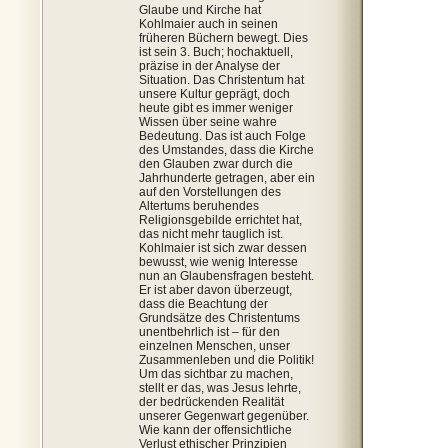
Glaube und Kirche hat
Kohlmaier auch in seinen
früheren Büchern bewegt. Dies
ist sein 3. Buch; hochaktuell,
präzise in der Analyse der
Situation. Das Christentum hat
unsere Kultur geprägt, doch
heute gibt es immer weniger
Wissen über seine wahre
Bedeutung. Das ist auch Folge
des Umstandes, dass die Kirche
den Glauben zwar durch die
Jahrhunderte getragen, aber ein
auf den Vorstellungen des
Altertums beruhendes
Religionsgebilde errichtet hat,
das nicht mehr tauglich ist.
Kohlmaier ist sich zwar dessen
bewusst, wie wenig Interesse
nun an Glaubensfragen besteht.
Er ist aber davon überzeugt,
dass die Beachtung der
Grundsätze des Christentums
unentbehrlich ist – für den
einzelnen Menschen, unser
Zusammenleben und die Politik!
Um das sichtbar zu machen,
stellt er das, was Jesus lehrte,
der bedrückenden Realität
unserer Gegenwart gegenüber.
Wie kann der offensichtliche
Verlust ethischer Prinzipien