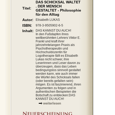
DAS SCHICKSAL WALTET
. DER MENSCH
Titel:
GESTALTET - Philosophie
für den Alltag
Autor:
Elisabeth LUKAS
ISBN:
978-3-9505902-6-5
Inhalt:
DAS KANNST DU AUCH!
In den Fußstapfen ihres
weltberühmten Lehrers Viktor E.
Frankl und kraft ihrer
jahrzehntelangen Praxis als
Psychotherapeutin und
Hochschuldozentin für
Logotherapie fällt es Elisabeth
Lukas nicht schwer, ihre
Leserinnen und Leser davon zu
überzeugen, dass das Leben
bedingungslos sinnvoll gestaltet
werden kann, wie auch immer
die Würfel des Schicksals fallen
(oder bereits gefallen sein)
mögen. Es ist faszinierend, ihren
Argumenten zu folgen und in
authentischen Beispielen die
Botschaft zu entdecken:DAS
KANNST DU AUCH!
weiterlesen