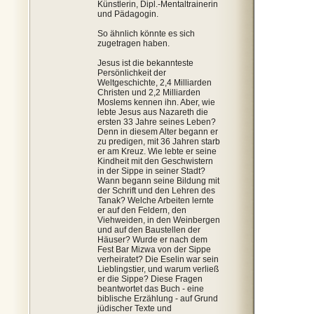
Künstlerin, Dipl.-Mentaltrainerin
und Pädagogin.
So ähnlich könnte es sich
zugetragen haben.
Jesus ist die bekannteste
Persönlichkeit der
Weltgeschichte, 2,4 Milliarden
Christen und 2,2 Milliarden
Moslems kennen ihn. Aber, wie
lebte Jesus aus Nazareth die
ersten 33 Jahre seines Leben?
Denn in diesem Alter begann er
zu predigen, mit 36 Jahren starb
er am Kreuz. Wie lebte er seine
Kindheit mit den Geschwistern
in der Sippe in seiner Stadt?
Wann begann seine Bildung mit
der Schrift und den Lehren des
Tanak? Welche Arbeiten lernte
er auf den Feldern, den
Viehweiden, in den Weinbergen
und auf den Baustellen der
Häuser? Wurde er nach dem
Fest Bar Mizwa von der Sippe
verheiratet? Die Eselin war sein
Lieblingstier, und warum verließ
er die Sippe? Diese Fragen
beantwortet das Buch - eine
biblische Erzählung - auf Grund
jüdischer Texte und