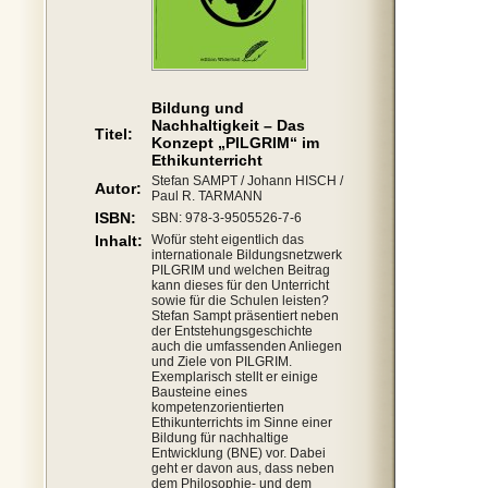
Bildung und
Nachhaltigkeit – Das
Titel:
Konzept „PILGRIM“ im
Ethikunterricht
Stefan SAMPT / Johann HISCH /
Autor:
Paul R. TARMANN
ISBN:
SBN: 978-3-9505526-7-6
Inhalt:
Wofür steht eigentlich das
internationale Bildungsnetzwerk
PILGRIM und welchen Beitrag
kann dieses für den Unterricht
sowie für die Schulen leisten?
Stefan Sampt präsentiert neben
der Entstehungsgeschichte
auch die umfassenden Anliegen
und Ziele von PILGRIM.
Exemplarisch stellt er einige
Bausteine eines
kompetenzorientierten
Ethikunterrichts im Sinne einer
Bildung für nachhaltige
Entwicklung (BNE) vor. Dabei
geht er davon aus, dass neben
dem Philosophie- und dem