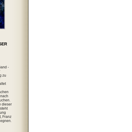
SER
Band -
r
g zu
ltet
achen
 nach
uchen.
 dieser
steht
lung
, Franz
gegnen.