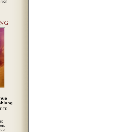
ition
shua
zählung
IDER
it
en,
nde