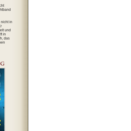
cht
chtband
nicht in
Er
elt und
t in
h, das
ehen