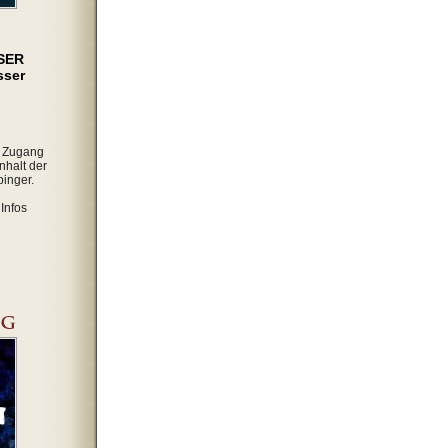
SER
sser
r Zugang
nhalt der
inger.
Infos