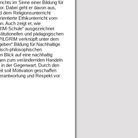
ichts im Sinne einer Bildung für
or. Dabei geht er davon aus,
 dem Religionsunterricht
entierte Ethikunterricht vom
. Auch zeigt er, wie
GRIM-Schule“ ausgezeichnet
stitutionellen und pädagogischen
 PILGRIM verknüpft unter dem
geben“ Bildung für Nachhaltige
hisch-philosophischen
n Blick auf eine nachhaltig
igen zum verändernden Handeln
 in der Gegenwart. Durch den
it soll Motivation geschaffen
Verantwortung und Respekt vor