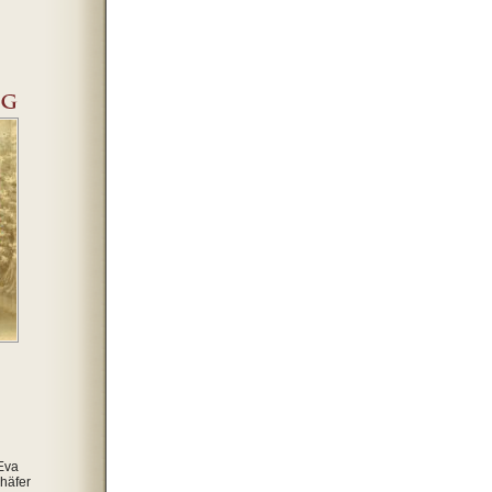
Eva
häfer