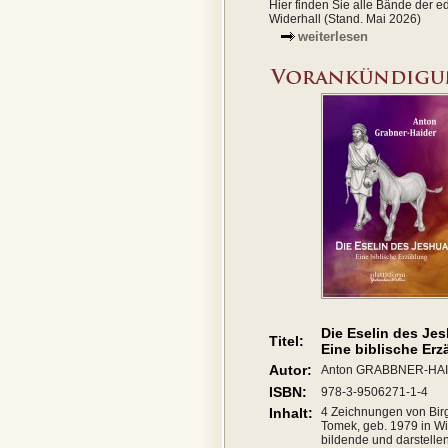
Hier finden Sie alle Bände der ed
Widerhall (Stand. Mai 2026)
weiterlesen
Die Eselin des Je
Titel:
Eine biblische Er
Autor:
Anton GRABBNER-HA
ISBN:
978-3-9506271-1-4
Inhalt:
4 Zeichnungen von Birg
Tomek, geb. 1979 in Wi
bildende und darstelle