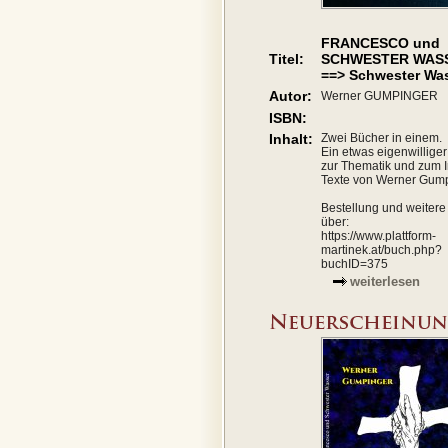
FRANCESCO und
Titel:
SCHWESTER WAS
==> Schwester Wa
Autor:
Werner GUMPINGER
ISBN:
Inhalt:
Zwei Bücher in einem.
Ein etwas eigenwillige
zur Thematik und zum I
Texte von Werner Gump
Bestellung und weitere 
über:
https://www.plattform-
martinek.at/buch.php?
buchID=375
weiterlesen