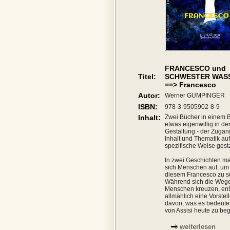
FRANCESCO und
Titel:
SCHWESTER WAS
==> Francesco
Autor:
Werner GUMPINGER
ISBN:
978-3-9505902-8-9
Inhalt:
Zwei Bücher in einem 
etwas eigenwillig in de
Gestaltung - der Zugan
Inhalt und Thematik auf
spezifische Weise gesta
In zwei Geschichten m
sich Menschen auf, um
diesem Francesco zu s
Während sich die Wege
Menschen kreuzen, ent
allmählich eine Vorstel
davon, was es bedeutet
von Assisi heute zu be
weiterlesen