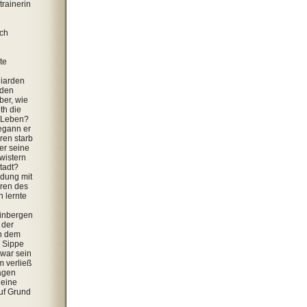
trainerin
ich
te
liarden
rden
ber, wie
th die
s Leben?
egann er
ren starb
er seine
wistern
Stadt?
dung mit
hren des
 lernte
inbergen
 der
h dem
r Sippe
 war sein
m verließ
agen
 eine
auf Grund