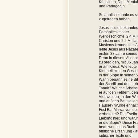
Künstlerin, Dipl.-Mental
und Pädagogin.
So ähnlich könnte es s
zugetragen haben.
Jesus ist die bekanntes
Persönlichkeit der
Weltgeschichte, 2,4 Mil
Christen und 2,2 Millia
Moslems kennen ihn. A
lebte Jesus aus Nazare
ersten 33 Jahre seine
Denn in diesem Alter b
zu predigen, mit 36 Jah
er am Kreuz. Wie lebte 
Kindheit mit den Gesch
in der Sippe in seiner 
Wann begann seine Bil
der Schrift und den Le
Tanak? Welche Arbeiten
er auf den Feldern, den
Viehweiden, in den We
und auf den Baustellen
Häuser? Wurde er nac
Fest Bar Mizwa von de
verheiratet? Die Eselin
Lieblingstier, und waru
er die Sippe? Diese Fr
beantwortet das Buch -
biblische Erzählung - 
jüdischer Texte und