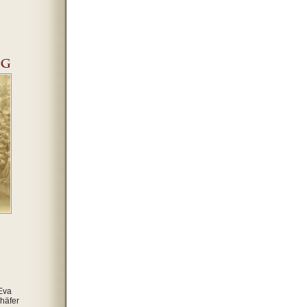
Eva
häfer