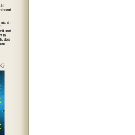
cht
chtband
nicht in
Er
elt und
t in
h, das
ehen