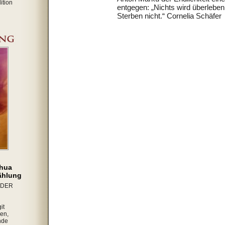
ition
entgegen: „Nichts wird überleben
Sterben nicht.“ Cornelia Schäfer
shua
zählung
IDER
it
en,
nde