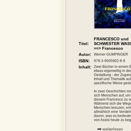
FRANCESCO und
Titel:
SCHWESTER WAS
==> Francesco
Autor:
Werner GUMPINGER
ISBN:
978-3-9505902-8-9
Inhalt:
Zwei Bücher in einem 
etwas eigenwillig in de
Gestaltung - der Zugan
Inhalt und Thematik auf
spezifische Weise gesta
In zwei Geschichten m
sich Menschen auf, um
diesem Francesco zu s
Während sich die Wege
Menschen kreuzen, ent
allmählich eine Vorstel
davon, was es bedeutet
von Assisi heute zu be
weiterlesen