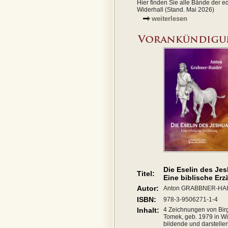
Hier finden Sie alle Bände der ed
Widerhall (Stand. Mai 2026)
weiterlesen
Die Eselin des Je
Titel:
Eine biblische Er
Autor:
Anton GRABBNER-HA
ISBN:
978-3-9506271-1-4
Inhalt:
4 Zeichnungen von Birg
Tomek, geb. 1979 in Wi
bildende und darstelle