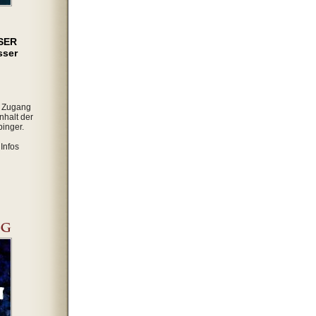
SER
sser
r Zugang
nhalt der
inger.
Infos