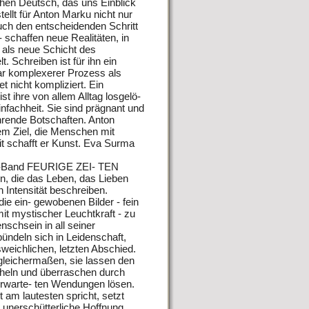
chen Deutsch, das uns Einblick
tellt für Anton Marku nicht nur
ch den entscheidenden Schritt
- schaffen neue Realitäten, in
t als neue Schicht des
. Schreiben ist für ihn ein
ar komplexerer Prozess als
 nicht kompliziert. Ein
 ihre von allem Alltag losgelö-
nfachheit. Sie sind prägnant und
ührende Botschaften. Anton
m Ziel, die Menschen mit
t schafft er Kunst. Eva Surma
ik-Band FEURIGE ZEI- TEN
n, die das Leben, das Lieben
 Intensität beschreiben.
e ein- gewobenen Bilder - fein
mit mystischer Leuchtkraft - zu
schsein in all seiner
ündeln sich in Leidenschaft,
eichlichen, letzten Abschied.
gleichermaßen, sie lassen den
heln und überraschen durch
erwarte- ten Wendungen lösen.
t am lautesten spricht, setzt
 unerschütterliche Hoffnung