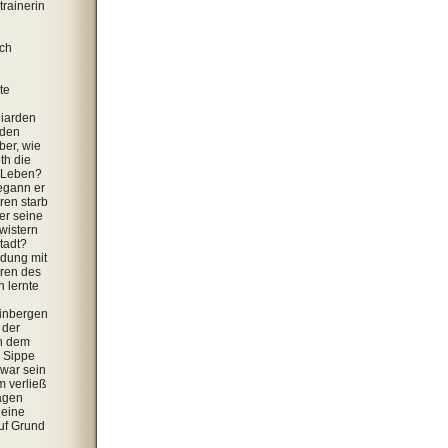
trainerin
ich
te
liarden
rden
ber, wie
th die
s Leben?
egann er
ren starb
er seine
wistern
Stadt?
dung mit
hren des
 lernte
inbergen
 der
h dem
r Sippe
 war sein
m verließ
agen
 eine
auf Grund