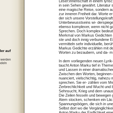
Leser:innenschaft in einem lyris
in sein Sehen gewährt. Literatur s
eine magische Reise, sondern au
zur inneren Freiheit dar. Worte er
der sich unsere Vorstellungskraf
Unterbewusstseins wi- derspiegelt
ebenso komplexer, wenn nicht g
Sprechen. Doch komplex bedeutet
Merkmal von Markus Gedichten ist
ste und doch innig verbundene Ei
vermitteln sehr individuelle, ber
Markus Gedichte erzählen mit de
der auf
Worten zu bezaubern, und da- mi
g werden
In dem vorliegenden neuen Lyr
ndeln
taucht Anton Marku tief in Theme
und Lassen in einer dramatischen
Zwischen den Worten, beginnen di
nuanciert, vielschichtig, nahezu 
sprechen. Sie er- zählen vom Men
Zerbrechlichkeit und Wucht und b
Sehnsucht, Krieg und dem unausw
Die Zeilen fesseln und bewegen 
Atem stocken, schenken ein Läc
Spannungsbögen, die sich in un
Selbst dort wo die Vergänglichkei
Anton Marku der Endlichkeit eine