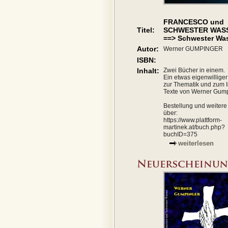
FRANCESCO und
Titel:
SCHWESTER WAS
==> Schwester Wa
Autor:
Werner GUMPINGER
ISBN:
Inhalt:
Zwei Bücher in einem.
Ein etwas eigenwillige
zur Thematik und zum I
Texte von Werner Gump
Bestellung und weitere 
über:
https://www.plattform-
martinek.at/buch.php?
buchID=375
weiterlesen