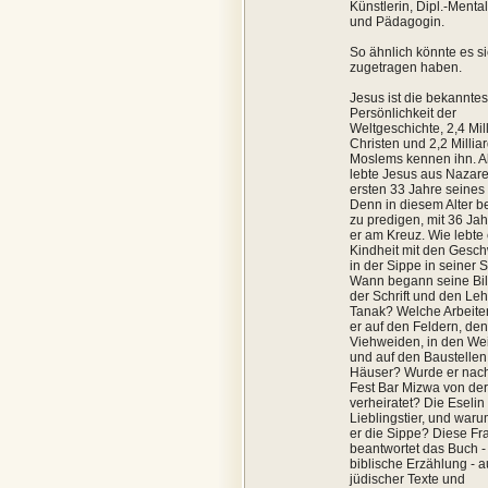
Künstlerin, Dipl.-Mental
und Pädagogin.
So ähnlich könnte es s
zugetragen haben.
Jesus ist die bekanntes
Persönlichkeit der
Weltgeschichte, 2,4 Mil
Christen und 2,2 Millia
Moslems kennen ihn. A
lebte Jesus aus Nazare
ersten 33 Jahre seine
Denn in diesem Alter b
zu predigen, mit 36 Jah
er am Kreuz. Wie lebte 
Kindheit mit den Gesch
in der Sippe in seiner 
Wann begann seine Bil
der Schrift und den Le
Tanak? Welche Arbeiten
er auf den Feldern, den
Viehweiden, in den We
und auf den Baustellen
Häuser? Wurde er nac
Fest Bar Mizwa von de
verheiratet? Die Eselin
Lieblingstier, und waru
er die Sippe? Diese Fr
beantwortet das Buch -
biblische Erzählung - 
jüdischer Texte und