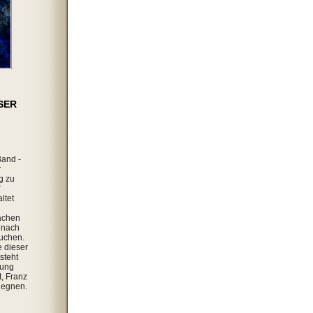
SER
Band -
r
g zu
ltet
achen
 nach
uchen.
 dieser
steht
lung
, Franz
gegnen.